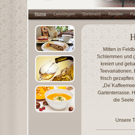
Home
Leistungen
Sortiment
Kontakt
Pa
H
Mitten in Feld
Schlemmen und ge
kreiert und geb
Teevariationen,
frisch gezapftes
„De´Kaffeemoeh
Gartenterrasse. 
die Seele
Unsere T